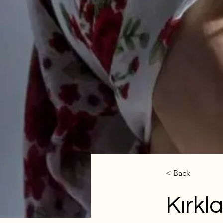
< Back
Kırkla