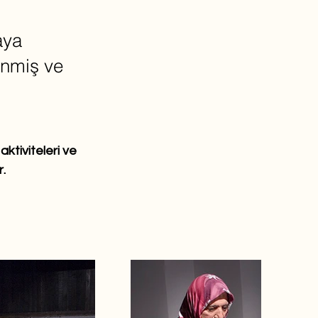
aya
lenmiş ve
ktiviteleri ve 
.