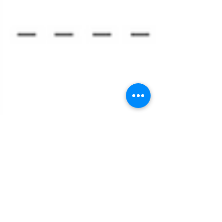
ERCO Casambi armatürlerini
Bluetooth ile kontrol edin
Geçmişte aydınlatma armatürler karmaşık ışık